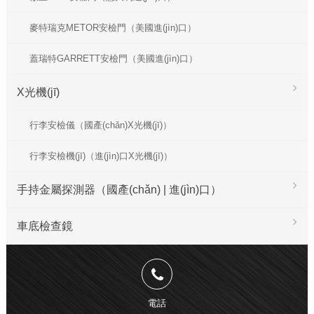
麥特瑞克METOR安檢門（美國進(jìn)口）
蓋瑞特GARRETT安檢門（美國進(jìn)口）
X光機(jī)
行李安檢儀（國產(chǎn)X光機(jī)）
行李安檢機(jī)（進(jìn)口X光機(jī)）
手持金屬探測器（國產(chǎn) | 進(jìn)口）
車底檢查鏡
電話