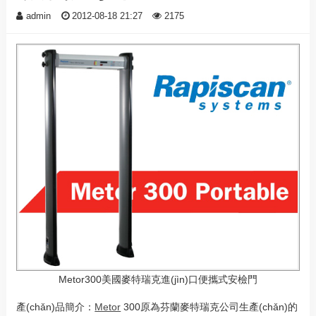
admin
2012-08-18 21:27
2175
Metor300美國麥特瑞克進(jìn)口便攜式安檢門
產(chǎn)品簡介：
Metor
300原為芬蘭麥特瑞克公司生產(chǎn)的