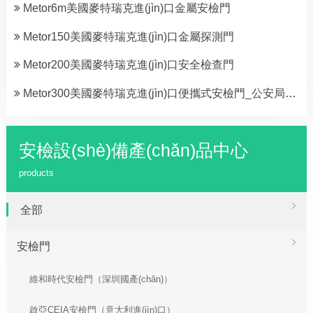
Metor6m美國麥特瑞克進(jìn)口金屬安檢門
Metor150美國麥特瑞克進(jìn)口金屬探測門
Metor200美國麥特瑞克進(jìn)口安全檢查門
Metor300美國麥特瑞克進(jìn)口便攜式安檢門_公安局檢察院專用
安檢設(shè)備產(chǎn)品中心
products
全部
安檢門
維和時代安檢門（深圳國產(chǎn)）
啟亞CEIA安檢門（意大利進(jìn)口）