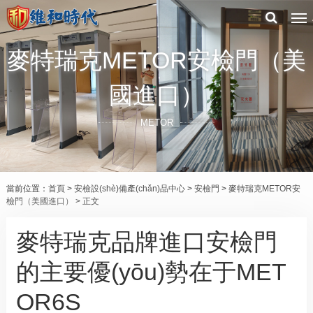
麥特瑞克METOR安檢門（美
國進口）
METOR
當前位置：
首頁
>
安檢設(shè)備產(chǎn)品中心
>
安檢門
>
麥特瑞克METOR安
檢門（美國進口）
> 正文
麥特瑞克品牌進口安檢門
的主要優(yōu)勢在于MET
OR6S