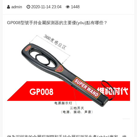
admin
2020-11-14 23:04
1448
GP008型號手持金屬探測器的主要優(yōu)點有哪些？