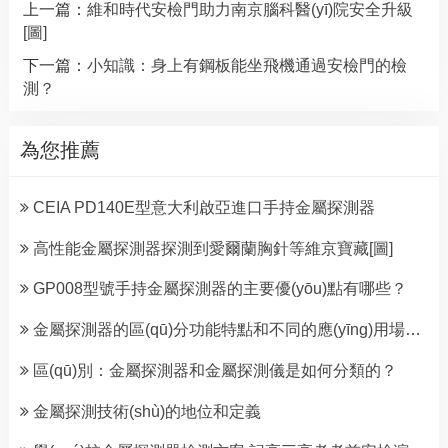
上一篇：
維和時代安檢門助力南京腦科醫(yī)院安全升級
[圖]
下一篇：
小知識：身上有鋼板能坐飛機通過安檢門的檢
測？
為您推薦
CEIA PD140E型意大利啟亞進口手持金屬探測器
高性能金屬探測器探測到愛爾蘭胸針等維京寶藏[圖]
GP008型號手持金屬探測器的主要優(yōu)點有哪些？
金屬探測器的區(qū)分功能特點和不同的應(yīng)用場合環(huán)境
區(qū)別：金屬探測器和金屬探測儀是如何分類的？
金屬探測技術(shù)的地位和定義