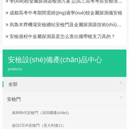
學(xué)校金屬探測器檢測方案 記高三高考考前安檢演練活動
成都高考中考期間需經(jīng)過學(xué)校金屬探測儀安檢
烏魯木齊機場安檢總站安檢門及金屬探測器技術(shù)培訓(xùn)與時俱進
安檢過程中金屬探測器是怎么查出攜帶槍支刀具的？
安檢設(shè)備產(chǎn)品中心
products
全部
安檢門
維和時代安檢門（深圳國產(chǎn)）
啟亞CEIA安檢門（意大利進口）