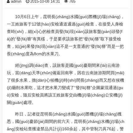
admin
2015-10-08 14:31
765
10月6日上午，昆明長(zhǎng)水國(guó)際機(jī)場(chǎng)，
一王姓旅客于12號(hào)安檢通道通過(guò)檢查，在接受人身檢
查時(shí)，細(xì)心的檢查員發(fā)現(xiàn)該旅客盤(pán)頭發(f
ā)的“發(fā)簪”有異樣，于是要求該旅客把“發(fā)簪”取下接受檢
查，結(jié)果發(fā)現(xiàn)這不是一支普通的“發(fā)簪”而是一把
長(zhǎng)度為8cm的水果刀。
經(jīng)調(diào)查，該旅客是國(guó)慶期間來(lái)云南游
玩，當(dāng)天準(zhǔn)備返回南寧，因在云南旅游期間買(mǎi)
了很多水果，擔(dān)心候機(jī)時(shí)間長(zhǎng)而又想在候機
(jī)廳削水果吃，這才把水果刀變成了“發(fā)簪”企圖蒙混通過(gu
ò)安檢，隨后安檢員將該王姓旅客交由機(jī)場(chǎng)公安機(jī)
關(guān)處理。
昨日，記者從昆明長(zhǎng)水國(guó)際機(jī)場(chǎng)獲
悉，國(guó)慶節(jié)期間的前六天，昆明長(zhǎng)水機(jī)場(ch
ǎng)安檢站查獲違禁品共計(jì)160余起，其中管制刀具76起，警